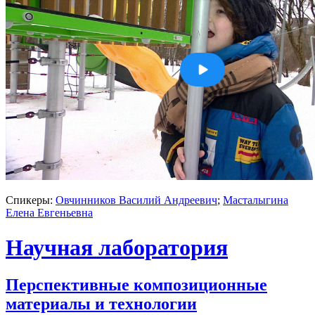
Спикеры:
Овчинников Василий Андреевич
;
Масталыгина
Елена Евгеньевна
Научная лаборатория
Перспективные композиционные
материалы и технологии